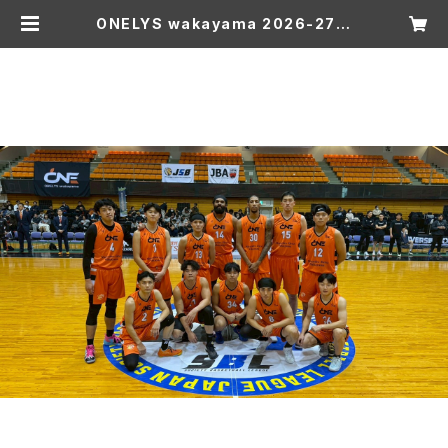
ONELYS wakayama 2026-27 S
EASON ファンクラブ SILVER会
員 | ONELYS wakayama ONLIN
E SHOP