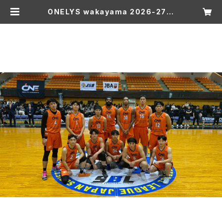
ONELYS wakayama 2026-27 S
EASON ファンクラブ PLATINU
M会員 | ONELYS wakayama ON
LINE SHOP