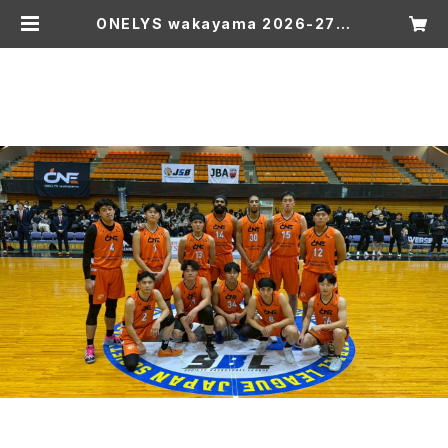
ONELYS wakayama 2026-27 S
EASON ファンクラブ GOLD会員
| ONELYS wakayama ONLINE
SHOP